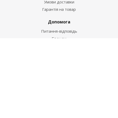
Умови доставки
Гарантія на товар
Допомога
Питання-відповідь
Бренди
Наші контакти
+38 067 502 20 26
zakaz@ekt.com.ua
м. Київ, вул. Магнітогорська 1-А
2026 © "Центр Ремонту"