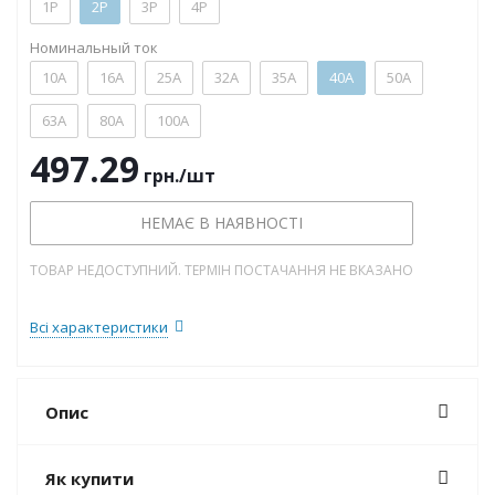
1P
2P
3P
4P
Номинальный ток
10А
16А
25А
32А
35А
40А
50А
63А
80А
100А
497.29
грн.
/шт
НЕМАЄ В НАЯВНОСТІ
ТОВАР НЕДОСТУПНИЙ. ТЕРМІН ПОСТАЧАННЯ НЕ ВКАЗАНО
Всі характеристики
Опис
Як купити