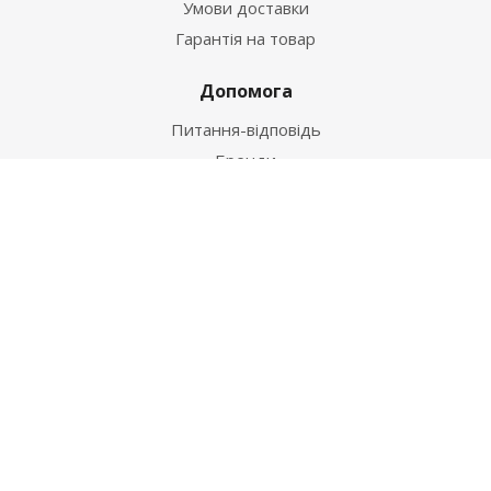
Умови доставки
Гарантія на товар
Допомога
Питання-відповідь
Бренди
Наші контакти
+38 067 502 20 26
zakaz@ekt.com.ua
м. Київ, вул. Магнітогорська 1-А
2026 © "Центр Ремонту"