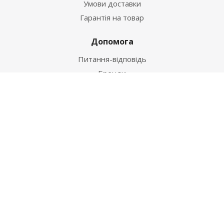
Умови доставки
Гарантія на товар
Допомога
Питання-відповідь
Бренди
Наші контакти
+38 067 502 20 26
zakaz@ekt.com.ua
м. Київ, вул. Магнітогорська 1-А
2026 © "Центр Ремонту"