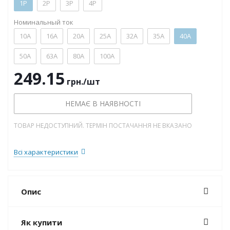
1P
2P
3P
4P
Номинальный ток
10А
16А
20А
25А
32А
35А
40А
50А
63А
80А
100А
249.15
грн.
/шт
НЕМАЄ В НАЯВНОСТІ
ТОВАР НЕДОСТУПНИЙ. ТЕРМІН ПОСТАЧАННЯ НЕ ВКАЗАНО
Всі характеристики
Опис
Як купити