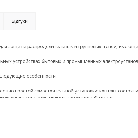
Відгуки
для защиты распределительных и групповых цепей, имеющ
ьных устройствах бытовых и промышленных электроустанов
 следующие особенности:
остью простой самостоятельной установки: контакт состояни
апряжения РМ47, расцепитель независимый РН47;
жением;
0 °С;
ателя с увеличенной площадью контакта;
ери и увеличивают механическую устойчивость соединения;