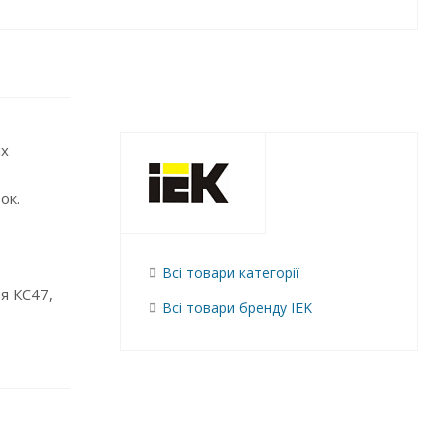
их
ок.
Всі товари категорії
я КС47,
Всі товари бренду IEK