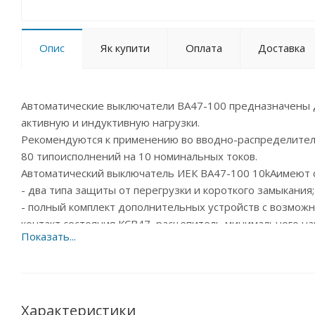
Опис
Як купити
Оплата
Доставка
Автоматические выключатели ВА47-100 предназначены 
активную и индуктивную нагрузки.
Рекомендуются к применению во вводно-распределител
80 типоисполнений на 10 номинальных токов.
Автоматический выключатель ИЕК ВА47-100 10kAимеют
- два типа защиты от перегрузки и короткого замыкания;
- полный комплект дополнительных устройств с возможн
контакт состояния КСВ47, расцепитель минимального н
- независимый индикатор положения контактов;
- защёлка на DIN-рейку с двойным фиксированным поло
- широкий диапазон рабочих температур от –40 °С до +5
- усовершенствованная более широкая рукоятка выключ
- насечки на контактных зажимах снижают тепловые пот
Характеристики