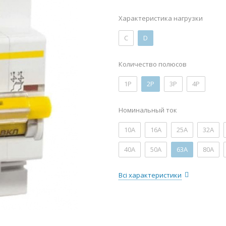
Характеристика нагрузки
C
D
Количество полюсов
1P
2P
3P
4P
Номинальный ток
10А
16А
25А
32А
40А
50А
63А
80А
Всі характеристики