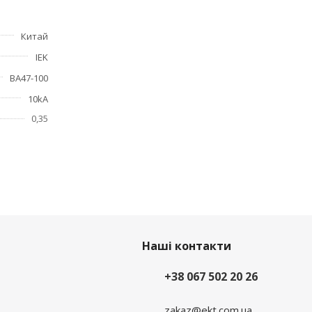
ских
Китай
IEK
ВА47-100
10kA
0,35
Наші контакти
+38 067 502 20 26
zakaz@ekt.com.ua