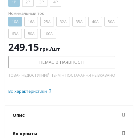
1P
2P
3P
4P
Номинальный ток
10А
16А
25А
32А
35А
40А
50А
63А
80А
100А
249.15
грн.
/шт
НЕМАЄ В НАЯВНОСТІ
ТОВАР НЕДОСТУПНИЙ. ТЕРМІН ПОСТАЧАННЯ НЕ ВКАЗАНО
Всі характеристики
Опис
Як купити