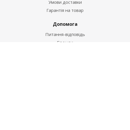
Умови доставки
Гарантія на товар
Допомога
Питання-відповідь
Бренди
Наші контакти
+38 067 502 20 26
zakaz@ekt.com.ua
м. Київ, вул. Магнітогорська 1-А
2026 © "Центр Ремонту"