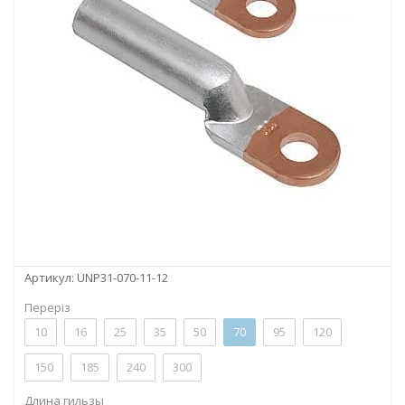
Артикул:
UNP31-070-11-12
Переріз
10
16
25
35
50
70
95
120
150
185
240
300
Длина гильзы