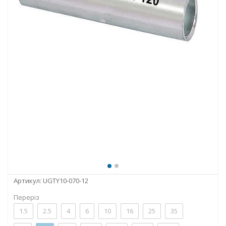
Артикул:
UGTY10-070-12
Переріз
1.5
2.5
4
6
10
16
25
35