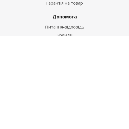
Гарантія на товар
Допомога
Питання-відповідь
Бренди
Наші контакти
+38 067 502 20 26
zakaz@ekt.com.ua
м. Київ, вул. Магнітогорська 1-А
2026 © "Центр Ремонту"