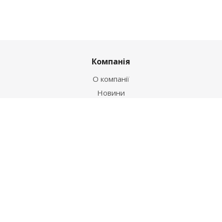
Компанія
О компанії
Новини
Політика
Оферта
Інформація
Контакти
Як купити
Умови оплати
Умови доставки
Гарантія на товар