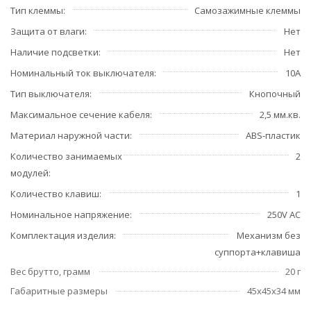
Тип клеммы
Самозажимные клеммы
Защита от влаги
Нет
Наличие подсветки
Нет
Номинальный ток выключателя
10А
Тип выключателя
Кнопочный
Максимальное сечение кабеля
2,5 мм.кв.
Материал наружной части
ABS-пластик
Количество занимаемых
2
модулей
Количество клавиш
1
Номинальное напряжение
250V AC
Комплектация изделия
Механизм без
суппорта+клавиша
Вес брутто, грамм
20 г
Габаритные размеры
45x45x34 мм