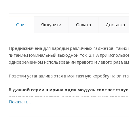
Опис
Як купити
Оплата
Доставка
Предназначена для зарядки различных гаджетов, таких 
питание.Номинальный выходной ток: 2,1 А при использов
одновременном использовании правого и левого разъем
Розетки устанавливаются в монтажную коробку на винта
В данной серии ширина один модуль соответству
немецкого стандарта, ширина два модуля соответ
немецкого стандарта.Это позволяет более разноо
Вашими потребностями.В модульной серии необход
комплект поставки не входят, приобретаются отд
Преимущества: