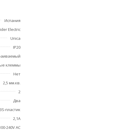
Испания
der Electric
Unica
IP20
раиваемый
ые клеммы
Нет
2,5 мм.кв.
2
Два
BS-пластик
2,1А
100-240V AC