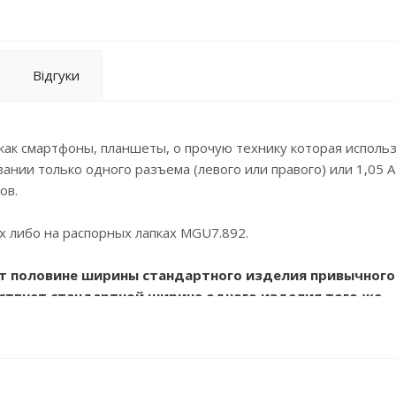
Відгуки
как смартфоны, планшеты, о прочую технику которая использ
ании только одного разъема (левого или правого) или 1,05 А
ов.
х либо на распорных лапках МGU7.892.
ет половине ширины стандартного изделия привычного
ствует стандартной ширине одного изделия того же
бразно комплектовать готовые изделия в соответстви
им суппорт и распорные лапки (при необходимости), 
ельно.Рамки также приобретаются отдельно!