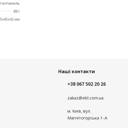
рта+панель
88 г
5x45x42 мм
Наші контакти
+38 067 502 20 26
zakaz@ekt.com.ua
м. Київ, вул.
Магнітогорська 1-А