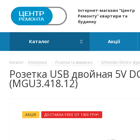
Інтернет-магазин "Центр
Ремонту" квартири та
будинку
Каталог
Акції
Каталог
-
Електрика
-
Розетки та вимикачі
-
Schneider Electric фу
Розетка USB двойная 5V DC 
(MGU3.418.12)
АКЦІЯ
ДОСТАВКА FREE ОТ 1500 ГРН*