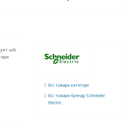
ует usb
 при
Всі товари категорії
Всі товари бренду Schneider
Electric
и с
в