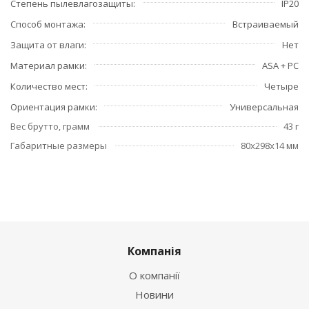
Степень пылевлагозащиты
IP20
Способ монтажа
Встраиваемый
Защита от влаги
Нет
Материал рамки
ASA + PC
Количество мест
Четыре
Ориентация рамки
Универсальная
Вес брутто, грамм
43 г
Габаритные размеры
80x298x14 мм
Компанія
О компанії
Новини