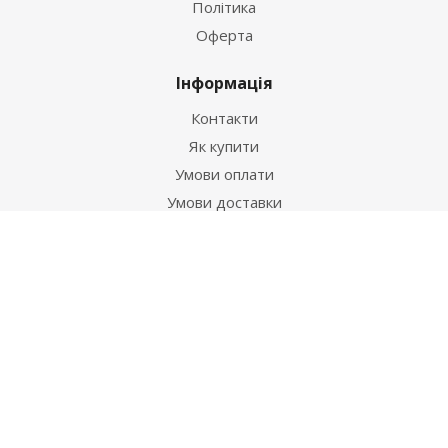
Політика
Оферта
Інформація
Контакти
Як купити
Умови оплати
Умови доставки
Гарантія на товар
Допомога
Питання-відповідь
Бренди
Наші контакти
+38 067 502 20 26
zakaz@ekt.com.ua