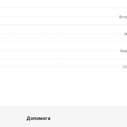
Вст
A
Вер
23
Допомога