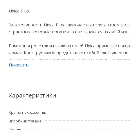
Unica Plus
Эксклюзивность Unica Plus заключаетсяв элегантном ди
страстных, которые органично вписываются в самый изы
Рамка для розеток и выключателей Unica применяется пр
домах. Конструктивно представляет собой плоскую осно
защитную и декоративную функцию, маскирует электрич
неровные края обоев вокруг монтажного отверстия. Ис
безопасной.
Рамки защелкиваются в четырех точках крепления прос
неровных стенах. Специальная система крепления позвол
Характеристики
мм, или утоплена в стене на 2,25 мм.
Країна походження
Виробник товара
Серия