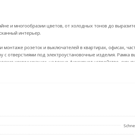
зайне и многообразии цветов, от холодных тонов до выразит
сканный интерьер.
и монтаже розеток и выключателей в квартирах, офисах, час
ву с отверстиями под электроустановочные изделия. Рамка 
еские коммуникации, надежно фиксирует устройство, скрыв
пользование рамок делает эксплуатацию электроприборов бо
тым надавливанием обеспечивая плотное прилегание даже п
яет установить рамки даже если коробка выступает из стены
Schnei