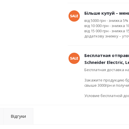
Більше купуй – менш
від 5000 грн - знижка 5%
від 10 000 грн - знижка 
від 15 000 грн - знижка 
додаткову знижку – ут
Бесплатная отправ
Schneider Electric, 
Бесплатная доставка н
Закажите продукцию брен
свыше 3000грн и получ
Условие бесплатной дос
Відгуки