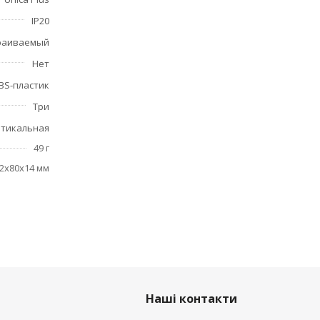
IP20
раиваемый
Нет
BS-пластик
Три
тикальная
49 г
2x80x14 мм
Наші контакти