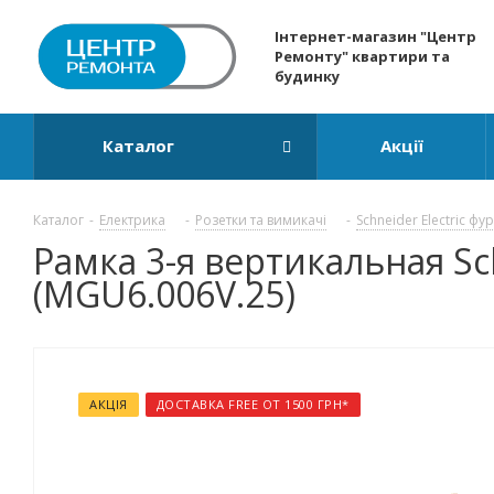
Інтернет-магазин "Центр
Ремонту" квартири та
будинку
Каталог
Акції
Каталог
-
Електрика
-
Розетки та вимикачі
-
Schneider Electric фу
Рамка 3-я вертикальная Sch
(MGU6.006V.25)
АКЦІЯ
ДОСТАВКА FREE ОТ 1500 ГРН*