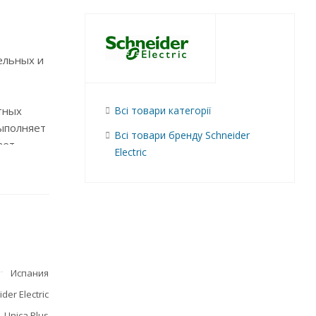
ельных и
тных
Всі товари категорії
выполняет
Всі товари бренду Schneider
ает
Electric
лее
ри
 на 0.75
Испания
der Electric
Unica Plus