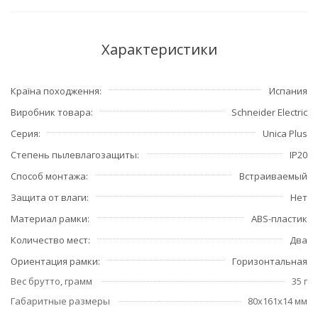
Характеристики
Країна походження
Испания
Виробник товара
Schneider Electric
Серия
Unica Plus
Степень пылевлагозащиты
IP20
Способ монтажа
Встраиваемый
Защита от влаги
Нет
Материал рамки
ABS-пластик
Количество мест
Два
Ориентация рамки
Горизонтальная
Вес брутто, грамм
35 г
Габаритные размеры
80x161x14 мм