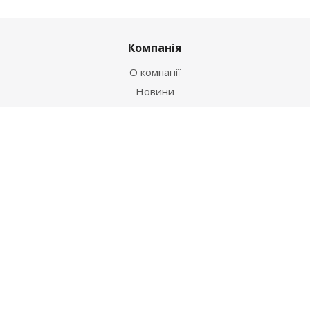
Компанія
О компанії
Новини
Політика
Оферта
Інформація
Контакти
Як купити
Умови оплати
Умови доставки
Гарантія на товар
Допомога