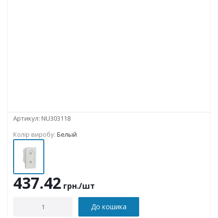
Артикул:
NU303118
Колір виробу:
Белый
437.42
грн.
/шт
До кошика