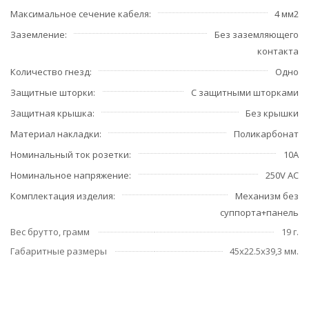
Максимальное сечение кабеля
4 мм2
Заземление
Без заземляющего
контакта
Количество гнезд
Одно
Защитные шторки
С защитными шторками
Защитная крышка
Без крышки
Материал накладки
Поликарбонат
Номинальный ток розетки
10А
Номинальное напряжение
250V AC
Комплектация изделия
Механизм без
суппорта+панель
Вес брутто, грамм
19 г.
Габаритные размеры
45x22.5x39,3 мм.