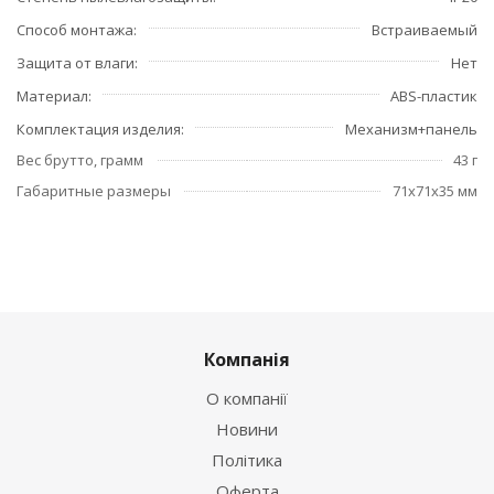
Способ монтажа
Встраиваемый
Защита от влаги
Нет
Материал
ABS-пластик
Комплектация изделия
Механизм+панель
Вес брутто, грамм
43 г
Габаритные размеры
71x71x35 мм
Компанія
О компанії
Новини
Політика
Оферта