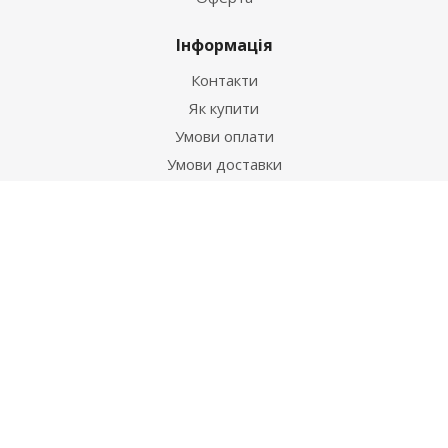
Інформація
Контакти
Як купити
Умови оплати
Умови доставки
Гарантія на товар
Допомога
Питання-відповідь
Бренди
Наші контакти
+38 067 502 20 26
zakaz@ekt.com.ua
м. Київ, вул. Магнітогорська 1-А