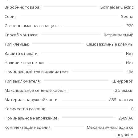
Виробник товара
Schneider Electric
Серия
Sedna
Степень пылевлагозащиты
IP20
Способ монтажа
Встраиваемый
Тип клеммы
Самозажимные клеммы
Защита от влаги
Нет
Наличие подсветки
Нет
Номинальный ток выключателя
10А
Тип выключателя
Шнуровой
Максимальное сечение кабеля
2,5 мм.кв.
Материал наружной части
ABS-пластик
Количество клавиш
0
Номинальное напряжение
250V AC
Комплектация изделия
Механизм+накладка со
шнурком