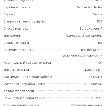
Країна походження
Польша
Виробник товара
Schneider Electric
Серия
Sedna
Степень пылевлагозащиты
IP20
Способ монтажа
Встраиваемый
Тип клеммы
Самозажимные клеммы
Защита от влаги
Нет
Наличие подсветки
Подсветка при
выключенном положении
Номинальный ток выключателя
10А
Тип выключателя
Карточный
Максимальное сечение кабеля
2,5 мм.кв.
Материал наружной части
ABS-пластик
Количество клавиш
0
Номинальное напряжение
250V AC
Комплектация изделия
Механизм+накладка