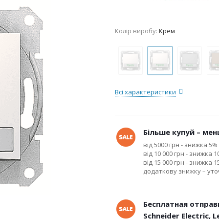
Колір виробу:
Крем
Всі характеристики
Більше купуй – менш
від 5000 грн - знижка 5%
від 10 000 грн - знижка 
від 15 000 грн - знижка 
додаткову знижку – ут
Бесплатная отправ
Schneider Electric, 