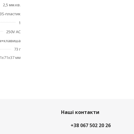
2,5 мм.кв.
BS-пластик
1
250V AC
м+клавиша
73 г
1x71x37 мм
Наші контакти
+38 067 502 20 26