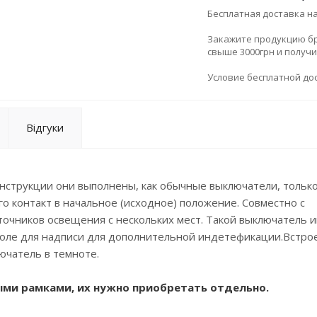
Бесплатная доставка н
Закажите продукцию брен
свыше 3000грн и получ
Условие бесплатной дос
Відгуки
онструкции они выполнены, как обычные выключатели, только
о контакт в начальное (исходное) положение. Совместно с
точников освещения с нескольких мест. Такой выключатель 
 поле для надписи для дополнительной индетефикации.Встро
ючатель в темноте.
ыми рамками, их нужно приобретать отдельно.