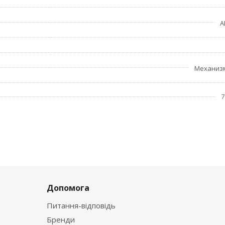
A
Механиз
7
Допомога
Питання-відповідь
Бренди