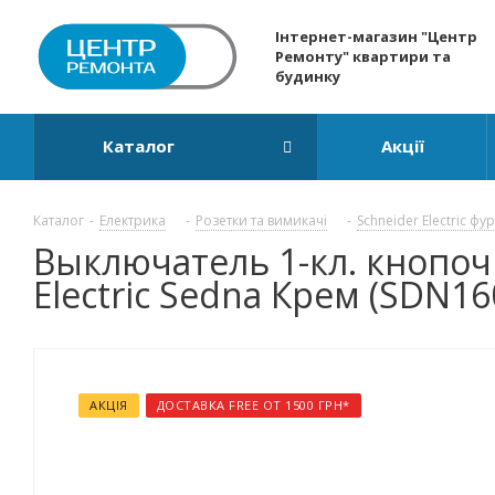
Інтернет-магазин "Центр
Ремонту" квартири та
будинку
Каталог
Акції
Каталог
-
Електрика
-
Розетки та вимикачі
-
Schneider Electric фу
Выключатель 1-кл. кнопоч
Electric Sedna Крем (SDN16
АКЦІЯ
ДОСТАВКА FREE ОТ 1500 ГРН*