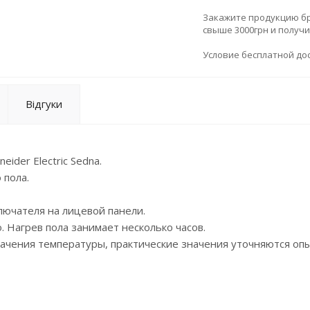
Закажите продукцию брен
свыше 3000грн и получ
Условие бесплатной дос
Відгуки
ider Electric Sedna.
 пола.
лючателя на лицевой панели.
 Нагрев пола занимает несколько часов.
ачения температуры, практические значения уточняются оп
ыми рамками, их нужно приобретать отдельно.