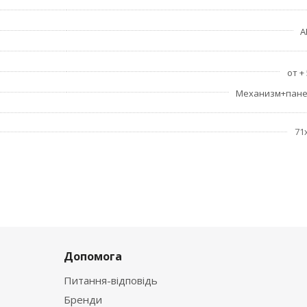
A
от + 
Механизм+пане
71
Допомога
Питання-відповідь
Бренди