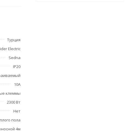
и
е с
Турция
der Electric
апки не
Sedna
IP20
раиваемый
10А
ые клеммы
2300 Вт
Нет
нтаже
плого пола
ление
ыносной 4м