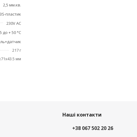
2,5 мм.кв.
BS-пластик
230V AC
5 до + 50 °C
ль+датчик
217 г
x71x43.5 мм
Наші контакти
+38 067 502 20 26