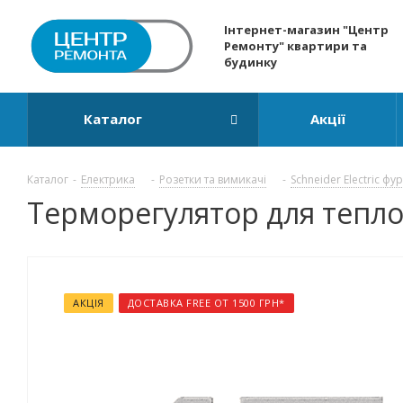
Інтернет-магазин "Центр
Ремонту" квартири та
будинку
Каталог
Акції
Каталог
-
Електрика
-
Розетки та вимикачі
-
Schneider Electric фу
Терморегулятор для теплог
АКЦІЯ
ДОСТАВКА FREE ОТ 1500 ГРН*