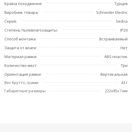
Країна походження
Турция
Виробник товара
Schneider Electric
Серия
Sedna
Степень пылевлагозащиты
IP20
Способ монтажа
Встраиваемый
Защита от влаги
Нет
Материал рамки
ABS-пластик
Количество мест
Три
Ориентация рамки
Вертикальная
Вес брутто, грамм
43 г
Габаритные размеры
222x85x7 мм