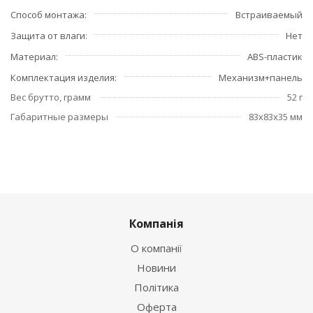
Способ монтажа
Встраиваемый
Защита от влаги
Нет
Материал
ABS-пластик
Комплектация изделия
Механизм+панель
Вес брутто, грамм
52 г
Габаритные размеры
83x83x35 мм
Компанія
О компанії
Новини
Політика
Оферта