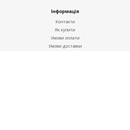
Інформація
Контакти
Як купити
Умови оплати
Умови доставки
Гарантія на товар
Допомога
Питання-відповідь
Бренди
Наші контакти
+38 067 502 20 26
zakaz@ekt.com.ua
м. Київ, вул. Магнітогорська 1-А