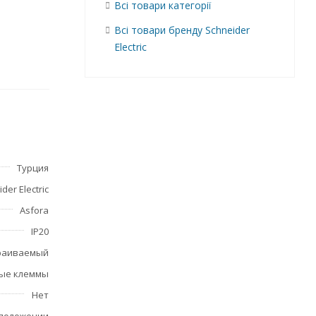
Всі товари категорії
Всі товари бренду Schneider
Electric
и
щает
Турция
der Electric
Asfora
IP20
раиваемый
ые клеммы
Нет