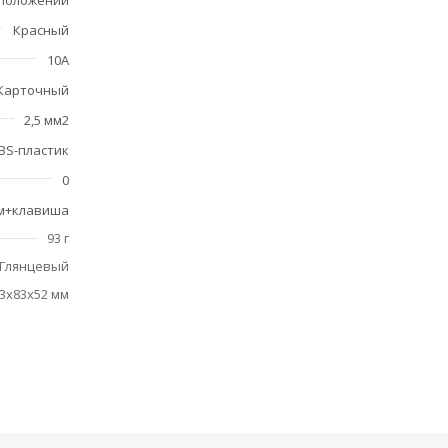
 положении
Красный
10А
Карточный
2,5 мм2
BS-пластик
0
м+клавиша
93 г
Глянцевый
3x83x52 мм