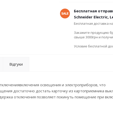
Бесплатная отправ
Schneider Electric, 
Бесплатная доставка н
Закажите продукцию брен
свыше 3000грн и получ
Условие бесплатной дос
Відгуки
отключениявключения освещения и электроприборов, что
щения достаточно достать карточку из картоприемника вык
Задержка отключения позволяет покинуть помещение при вк