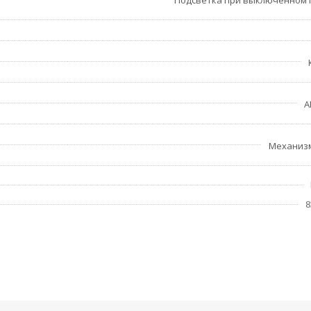
Подсветка при выключенном
A
Механиз
8