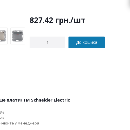
827.42
грн.
/шт
До кошика
е плати! ТМ Schneider Electric
10%
15%
очнюйте у менеджера