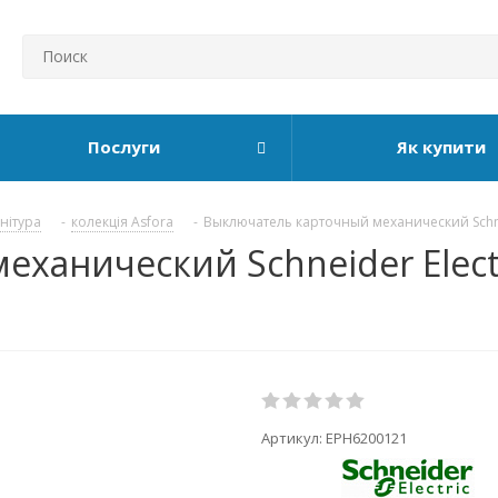
Послуги
Як купити
рнітура
-
колекція Asfora
-
Выключатель карточный механический Schnei
ханический Schneider Electr
Артикул:
EPH6200121