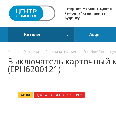
Інтернет-магазин "Центр
Ремонту" квартири та
будинку
Каталог
Акції
Каталог
-
Електрика
-
Розетки та вимикачі
-
Schneider Electric фу
Выключатель карточный ме
(EPH6200121)
АКЦІЯ
ДОСТАВКА FREE ОТ 1500 ГРН*