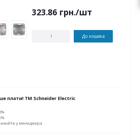
323.86
грн.
/шт
До кошика
е плати! ТМ Schneider Electric
10%
15%
очнюйте у менеджера