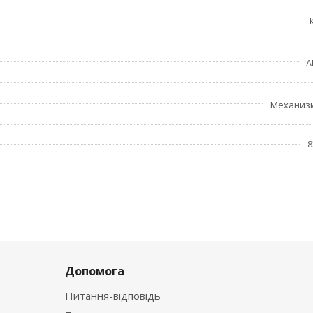
A
Механиз
8
Допомога
Питання-відповідь