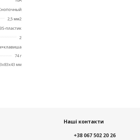
10А
Кнопочный
2,5 мм2
BS-пластик
2
м+клавиша
74 г
3x83x43 мм
Наші контакти
+38 067 502 20 26