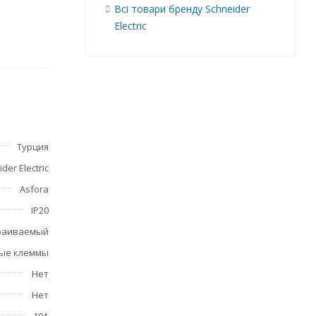
Всі товари бренду Schneider
Electric
и
щает
Турция
der Electric
Asfora
IP20
раиваемый
ые клеммы
Нет
Нет