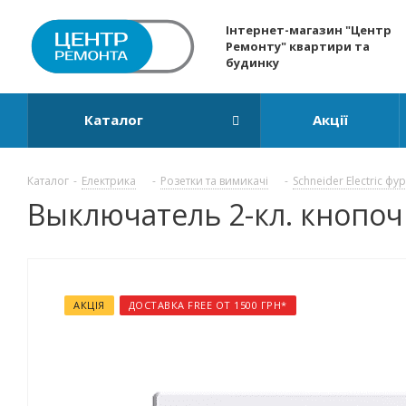
Інтернет-магазин "Центр
Ремонту" квартири та
будинку
Каталог
Акції
Каталог
-
Електрика
-
Розетки та вимикачі
-
Schneider Electric фу
Выключатель 2-кл. кнопочн
АКЦІЯ
ДОСТАВКА FREE ОТ 1500 ГРН*