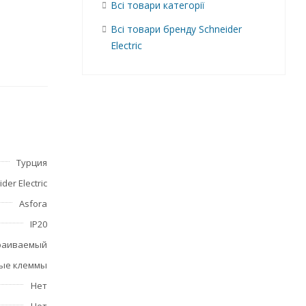
Всі товари категорії
Всі товари бренду Schneider
Electric
и
щает
Турция
der Electric
Asfora
IP20
раиваемый
ые клеммы
Нет