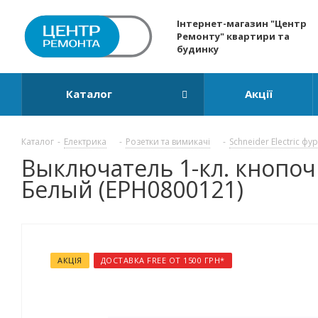
Інтернет-магазин "Центр
Ремонту" квартири та
будинку
Каталог
Акції
Каталог
-
Електрика
-
Розетки та вимикачі
-
Schneider Electric фу
Выключатель 1-кл. кнопочн
Белый (EPH0800121)
АКЦІЯ
ДОСТАВКА FREE ОТ 1500 ГРН*