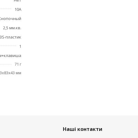
Нет
10А
Кнопочный
2,5 мм.кв.
BS-пластик
1
м+клавиша
71 г
3x83x43 мм
Наші контакти