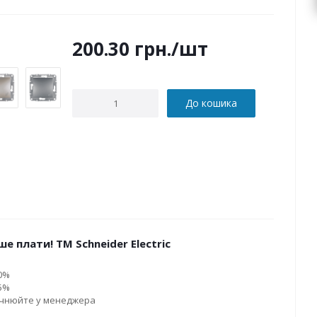
200.30
грн.
/шт
До кошика
е плати! ТМ Schneider Electric
10%
15%
очнюйте у менеджера