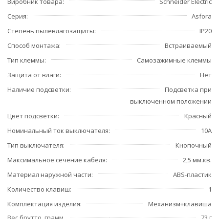
Виробник товара
Schneider Electric
Серия
Asfora
Степень пылевлагозащиты
IP20
Способ монтажа
Встраиваемый
Тип клеммы
Самозажимные клеммы
Защита от влаги
Нет
Наличие подсветки
Подсветка при
выключенном положении
Цвет подсветки
Красный
Номинальный ток выключателя
10А
Тип выключателя
Кнопочный
Максимальное сечение кабеля
2,5 мм.кв.
Материал наружной части
ABS-пластик
Количество клавиш
1
Комплектация изделия
Механизм+клавиша
Вес брутто, грамм
73 г