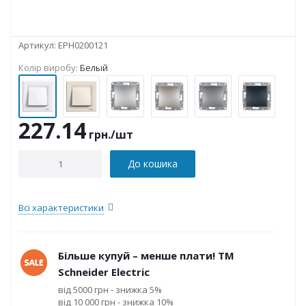
Артикул:
EPH0200121
Колір виробу:
Белый
227.14
грн.
/шт
До кошика
Всі характеристики
Більше купуй – менше плати! ТМ
Schneider Electric
від 5000 грн - знижка 5%
від 10 000 грн - знижка 10%