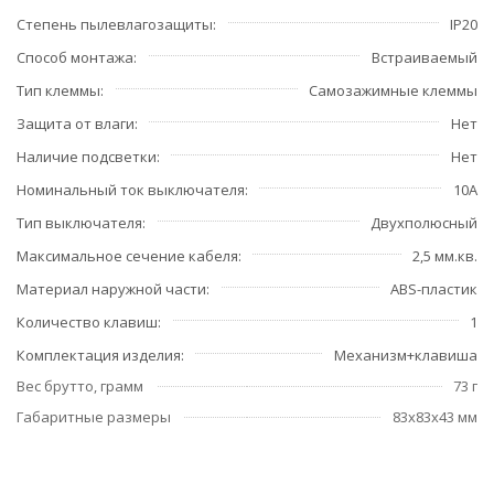
Степень пылевлагозащиты
IP20
Способ монтажа
Встраиваемый
Тип клеммы
Самозажимные клеммы
Защита от влаги
Нет
Наличие подсветки
Нет
Номинальный ток выключателя
10А
Тип выключателя
Двухполюсный
Максимальное сечение кабеля
2,5 мм.кв.
Материал наружной части
ABS-пластик
Количество клавиш
1
Комплектация изделия
Механизм+клавиша
Вес брутто, грамм
73 г
Габаритные размеры
83x83x43 мм