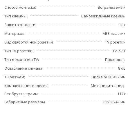
Способ монтажа
Встраиваемый
Тип клеммы
Самозажимные клеммы
Защита от влаги
Нет
Материал
ABS-пластик
Вид слаботочной розетки
TV розетки
Тип TV розетки
TV+SAT
Тип механизма TV
Проходная
Ослабление сигнала
8 db
ТВ разъем
Вилка МЭК 9,52 мм
Комплектация изделия
Механизм+панель
Вес брутто, грамм
117 г
Габаритные размеры
83x83x42 мм