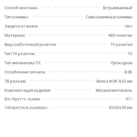
Способ монтажа
Встраиваемый
Тип клеммы
Самозажимные клеммы
Защита от влаги
Нет
Материал
ABS-пластик
Вид слаботочной розетки
TV розетки
Тип TV розетки
TV
Тип механизма TV
Проходная
Ослабление сигнала
8 db
ТВ разъем
Вилка МЭК 9,52 мм
Комплектация изделия
Механизм+панель
Вес брутто, грамм
87 г
Габаритные размеры
83x83x38 мм