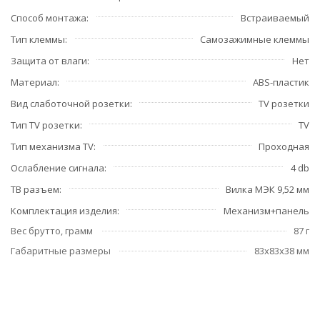
Способ монтажа
Встраиваемый
Тип клеммы
Самозажимные клеммы
Защита от влаги
Нет
Материал
ABS-пластик
Вид слаботочной розетки
TV розетки
Тип TV розетки
TV
Тип механизма TV
Проходная
Ослабление сигнала
4 db
ТВ разъем
Вилка МЭК 9,52 мм
Комплектация изделия
Механизм+панель
Вес брутто, грамм
87 г
Габаритные размеры
83x83x38 мм