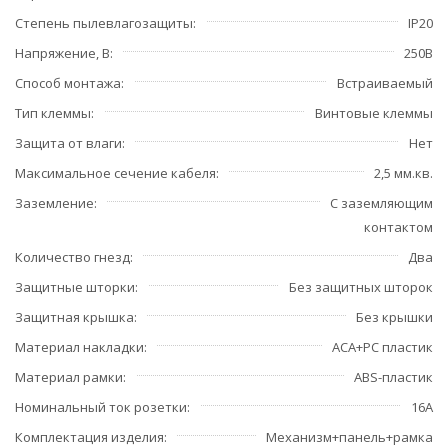
Степень пылевлагозащиты
IP20
Напряжение, В
250В
Способ монтажа
Встраиваемый
Тип клеммы
Винтовые клеммы
Защита от влаги
Нет
Максимальное сечение кабеля
2,5 мм.кв.
Заземление
С заземляющим
контактом
Количество гнезд
Два
Защитные шторки
Без защитных шторок
Защитная крышка
Без крышки
Материал накладки
ACA+PC пластик
Материал рамки
ABS-пластик
Номинальный ток розетки
16А
Комплектация изделия
Механизм+панель+рамка