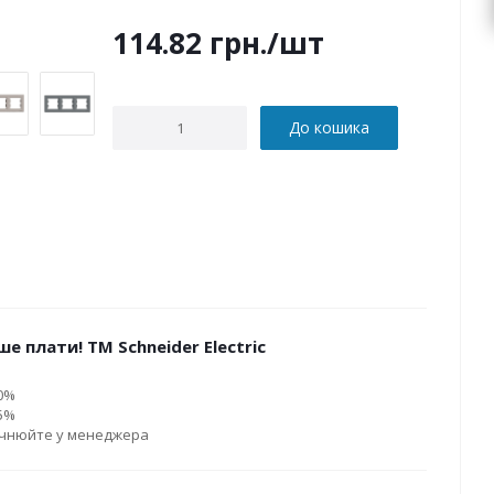
114.82
грн.
/шт
До кошика
е плати! ТМ Schneider Electric
10%
15%
очнюйте у менеджера