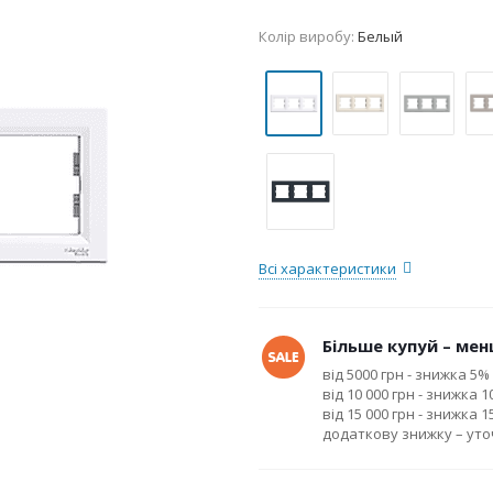
Колір виробу:
Белый
Всі характеристики
Більше купуй – менш
від 5000 грн - знижка 5%
від 10 000 грн - знижка 
від 15 000 грн - знижка 
додаткову знижку – ут