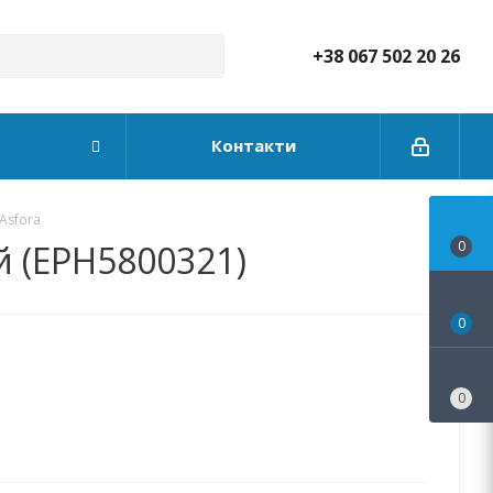
+38 067 502 20 26
Контакти
 Asfora
ий (EPH5800321)
0
0
0