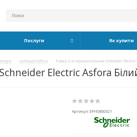
Послуги
Як купити
рнітура
-
колекція Asfora
-
Рамка 3-я горизонтальная Schneider Electric
chneider Electric Asfora Біл
Артикул:
EPH5800321