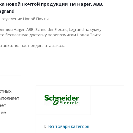
ка Новой Почтой продукции ТМ Hager, ABB,
Legrand
а отделение Новой Почты.
дов Hager, ABB, Schneider Electric, Legrand на сумму
ите бесплатную доставку перевозчиком Новая Почта.
тавки: полная предоплата заказа.
стных
выполняет
ает
лее
Всі товари категорії