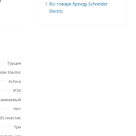
и
Всі товари бренду Schneider
Electric
Турция
der Electric
Asfora
IP20
раиваемый
Нет
BS-пластик
Три