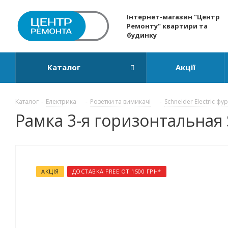
Інтернет-магазин "Центр
Ремонту" квартири та
будинку
Каталог
Акції
Каталог
-
Електрика
-
Розетки та вимикачі
-
Schneider Electric фу
Рамка 3-я горизонтальная S
АКЦІЯ
ДОСТАВКА FREE ОТ 1500 ГРН*