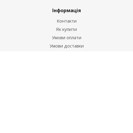
Інформація
Контакти
Як купити
Умови оплати
Умови доставки
Гарантія на товар
Допомога
Питання-відповідь
Бренди
Наші контакти
+38 067 502 20 26
zakaz@ekt.com.ua
м. Київ, вул. Магнітогорська 1-А