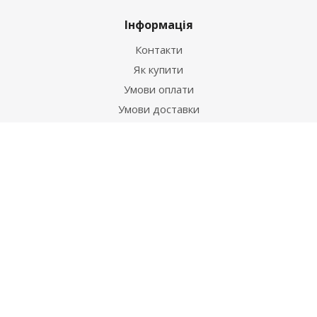
Інформація
Контакти
Як купити
Умови оплати
Умови доставки
Гарантія на товар
Допомога
Питання-відповідь
Бренди
Наші контакти
+38 067 502 20 26
zakaz@ekt.com.ua
м. Київ, вул. Магнітогорська 1-А