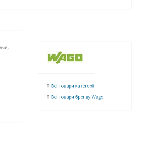
ные,
Всі товари категорії
Всі товари бренду Wago
нные
нием от
зуются