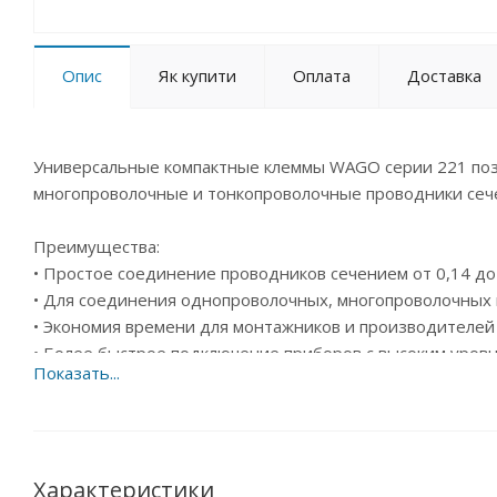
Опис
Як купити
Оплата
Доставка
Универсальные компактные клеммы WAGO серии 221 поз
многопроволочные и тонкопроволочные проводники сечен
Преимущества:
• Простое соединение проводников сечением от 0,14 до
• Для соединения однопроволочных, многопроволочных
• Экономия времени для монтажников и производителе
• Более быстрое подключение приборов с высоким уров
• Безопасное подключение длинных кабелей с большим
• Потяните рычаг наверх, вставьте проводник и опустите
• Быстрое и простое соединение всех типов проводнико
клеммы обеспечивают соединение всех типов проводник
0,14 до 4 мм², однопроволочных и многопроволочных про
Характеристики