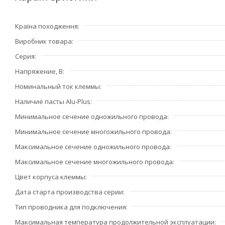
для соединения всех типов проводников сечением от 0,5
• Клеммы серии 221 позволяют выполнять тестирование 
Країна походження
серии имеют 2 тестовых разъёма: один в направлении в
Виробник товара
расположение данных разъёмов позволяет проводить те
после монтажа. Также они обеспечивают хороший конта
Серия
• Клеммы WAGO очень быстро и легко открываются. Для 
Напряжение, В
быстро соединять проводники без использования инстр
Номинальный ток клеммы
соскальзывание и облегчают соединение проводника.
Наличие пасты Alu-Plus
Минимальное сечение одножильного провода
Минимальное сечение многожильного провода
Максимальное сечение одножильного провода
Максимальное сечение многожильного провода
Цвет корпуса клеммы
Дата старта производства серии
Тип проводника для подключения
Максимальная температура продолжительной эксплуатации