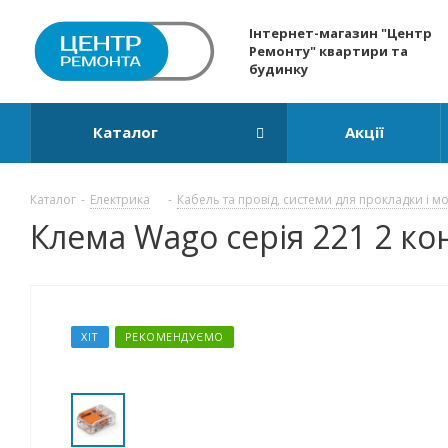
Інтернет-магазин "Центр
Ремонту" квартири та
будинку
Каталог
Акції
Каталог
-
Електрика
-
Кабель та провід, системи для прокладки і м
Клема Wago серія 221 2 кон
ХІТ
РЕКОМЕНДУЄМО