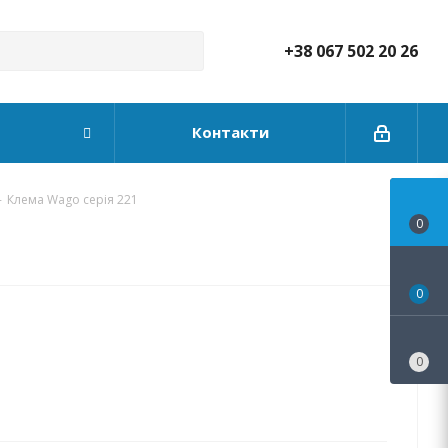
+38 067 502 20 26
Контакти
-
Клема Wago серія 221
0
0
0