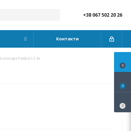
+38 067 502 20 26
Контакти
 колодка Pawbol LZ 4х
0
0
0