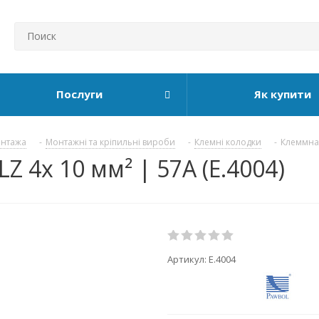
Послуги
Як купити
онтажа
-
Монтажні та кріпильні вироби
-
Клемні колодки
-
Клеммная
 4х 10 мм² | 57А (E.4004)
Артикул:
E.4004