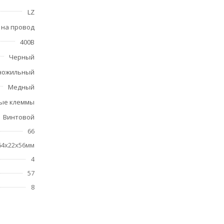
LZ
 на провод
400В
Черный
ножильный
Медный
ые клеммы
Винтовой
66
64x22x56мм
4
57
8