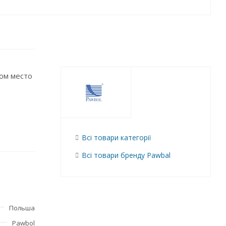
ом место
Всі товари категорії
Всі товари бренду Pawbal
Польша
Pawbol