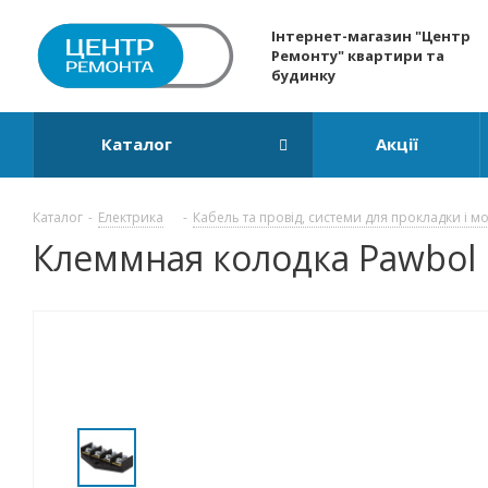
Інтернет-магазин "Центр
Ремонту" квартири та
будинку
Каталог
Акції
Каталог
-
Електрика
-
Кабель та провід, системи для прокладки і м
Клеммная колодка Pawbol LZ