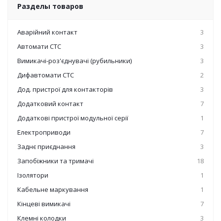
Разделы товаров
Аварійний контакт
3
Автомати СТС
3
Вимикачі-роз'єднувачі (рубильники)
3
Дифавтомати СТС
2
Дод. пристрої для контакторів
3
Додатковий контакт
7
Додаткові пристрої модульної серії
1
Електроприводи
7
Заднє приєднання
3
Запобіжники та тримачі
18
Ізолятори
1
Кабельне маркування
1
Кінцеві вимикачі
7
Клемні колодки
3