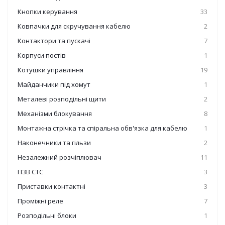
Кнопки керування
33
Ковпачки для скручування кабелю
2
Контактори та пускачі
7
Корпуси постів
1
Котушки управління
19
Майданчики під хомут
1
Металеві розподільні щити
2
Механізми блокування
8
Монтажна стрічка та спіральна обв'язка для кабелю
1
Наконечники та гільзи
2
Незалежний розчіплювач
11
ПЗВ СТС
3
Приставки контактні
3
Проміжні реле
7
Розподільні блоки
1