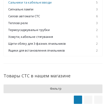
Сальники та кабельні вводи
5
Сигнальні лампи
3
Силові автомати СТС
6
Теплові реле
3
Термоусаджувальні трубки
2
Хомути, кабельне стягування
1
Щити обліку для 3-фазних лічильників
2
Ящики для встановлення лічильників
2
Товары СТС в нашем магазине
Фильтр