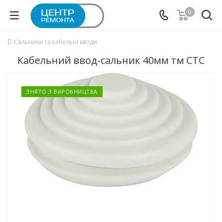
0
Сальники та кабельні вводи
Кабельний ввод-сальник 40мм тм СТС
ЗНЯТО З ВИРОБНИЦТВА