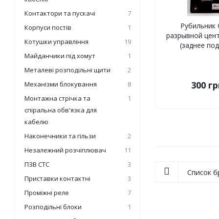
Контактори та пускачі
7
Рубильник 
Корпуси постів
1
разрывной цент
Котушки управління
19
(заднее по
Майданчики під хомут
1
Металеві розподільні щити
2
300
гр
Механізми блокування
8
Монтажна стрічка та
1
спіральна обв'язка для
кабелю
Наконечники та гільзи
2
Незалежний розчіплювач
11
ПЗВ СТС
3
Список 
Приставки контактні
3
Проміжні реле
7
Розподільні блоки
1