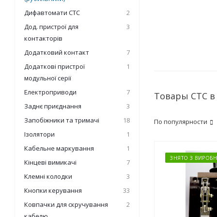
Дифавтомати СТС
2
Дод. пристрої для
3
контакторів
Додатковий контакт
7
Додаткові пристрої
1
модульної серії
Електроприводи
7
Товары СТС в
Заднє приєднання
3
Запобіжники та тримачі
18
По популярности
Ізолятори
1
Кабельне маркування
1
ЗНЯТО З ВИРОБН
Кінцеві вимикачі
7
Клемні колодки
3
Кнопки керування
33
Ковпачки для скручування
2
кабелю