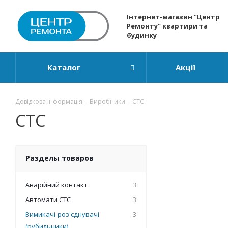
Інтернет-магазин "Центр
Ремонту" квартири та
будинку
Каталог
Акції
Довідкова інформація
-
Виробники
-
СТС
СТС
Разделы товаров
Аварійний контакт
3
Автомати СТС
3
Вимикачі-роз'єднувачі
3
(рубильники)