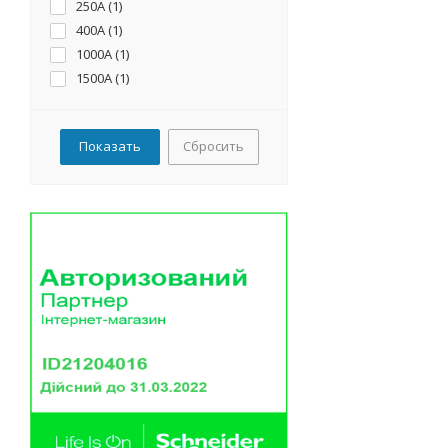
250А (
1
)
400А (
1
)
1000А (
1
)
1500А (
1
)
Сбросить