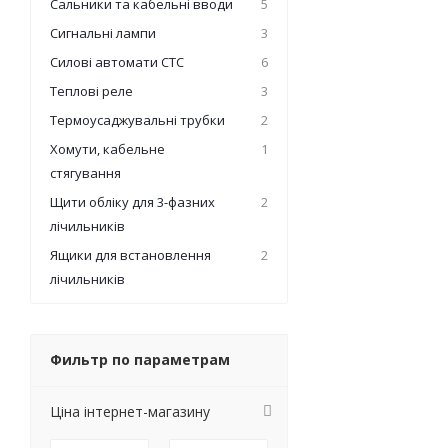
Сальники та кабельні вводи
5
Сигнальні лампи
3
Силові автомати СТС
6
Теплові реле
3
Термоусаджувальні трубки
2
Хомути, кабельне
1
стягування
Щити обліку для 3-фазних
2
лічильників
Ящики для встановлення
2
лічильників
Фильтр по параметрам
Ціна інтернет-магазину