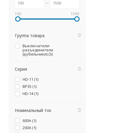
100
1500
Группа товара
Выключатели-
разъединители
(рубильники) (
3
)
Серия
HD-11 (
1
)
ВР35 (
1
)
HD-14 (
1
)
Номинальный ток
600А (
1
)
200А (
1
)