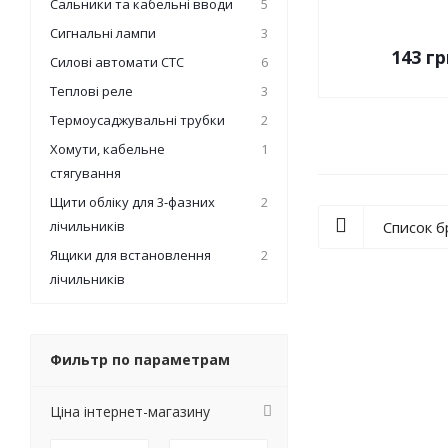
Сальники та кабельні вводи
5
Сигнальні лампи
3
143
гр
Силові автомати СТС
6
Теплові реле
3
Термоусаджувальні трубки
2
Хомути, кабельне
1
стягування
Щити обліку для 3-фазних
2
лічильників
Список 
Ящики для встановлення
2
лічильників
Фильтр по параметрам
Ціна інтернет-магазину