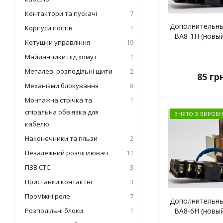
Контактори та пускачі
7
Дополнительны
Корпуси постів
1
ВА8-1Н (новый
Котушки управління
19
Майданчики під хомут
1
Металеві розподільні щити
2
85
грн
Механізми блокування
8
Монтажна стрічка та
1
спіральна обв'язка для
ЗНЯТО З ВИРОБН
кабелю
Наконечники та гільзи
2
Незалежний розчіплювач
11
ПЗВ СТС
3
Приставки контактні
3
Проміжні реле
7
Дополнительны
Розподільні блоки
1
ВА8-6Н (новый