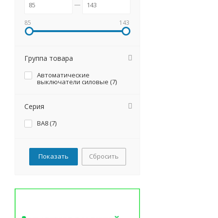
85
143
Группа товара
Автоматические
выключатели силовые (
7
)
Серия
ВА8 (
7
)
Сбросить