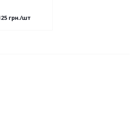
125
грн.
/шт