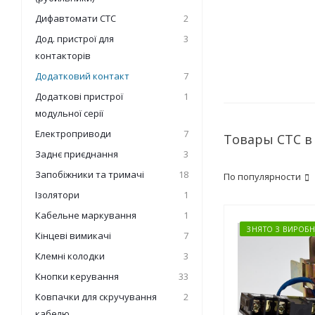
Дифавтомати СТС
2
Дод. пристрої для
3
контакторів
Додатковий контакт
7
Додаткові пристрої
1
модульної серії
Електроприводи
7
Товары СТС в
Заднє приєднання
3
Запобіжники та тримачі
18
По популярности
Ізолятори
1
Кабельне маркування
1
ЗНЯТО З ВИРОБН
Кінцеві вимикачі
7
Клемні колодки
3
Кнопки керування
33
Ковпачки для скручування
2
кабелю