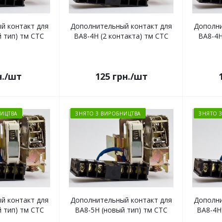
й контакт для
Дополнительный контакт для
Дополни
 тип) тм СТС
ВА8-4Н (2 контакта) тм СТС
ВА8-4Н
.
/шт
125
грн.
/шт
ИЦТВА
ЗНЯТО З ВИРОБНИЦТВА
ЗНЯТО 
й контакт для
Дополнительный контакт для
Дополни
 тип) тм СТС
ВА8-5Н (новый тип) тм СТС
ВА8-4Н