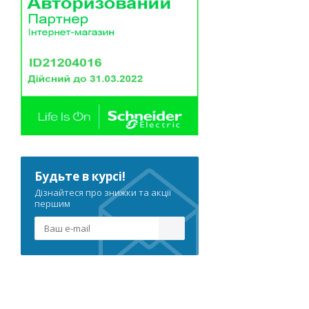
Будьте в курсі!
Дізнайтеся про знижки та акції
першим