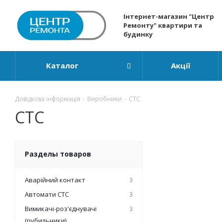
Інтернет-магазин "Центр
Ремонту" квартири та
будинку
Каталог
Акції
Довідкова інформація
-
Виробники
-
СТС
СТС
Разделы товаров
Аварійний контакт
3
Автомати СТС
3
Вимикачі-роз'єднувачі
3
(рубильники)