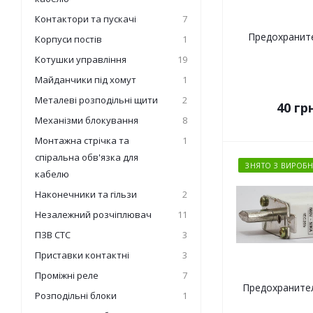
Контактори та пускачі
7
Предохранит
Корпуси постів
1
Котушки управління
19
Майданчики під хомут
1
Металеві розподільні щити
2
40
грн
Механізми блокування
8
Монтажна стрічка та
1
спіральна обв'язка для
ЗНЯТО З ВИРОБН
кабелю
Наконечники та гільзи
2
Незалежний розчіплювач
11
ПЗВ СТС
3
Приставки контактні
3
Проміжні реле
7
Предохраните
Розподільні блоки
1