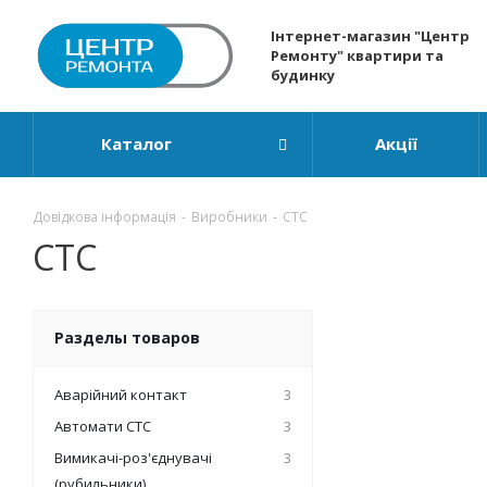
Інтернет-магазин "Центр
Ремонту" квартири та
будинку
Каталог
Акції
Довідкова інформація
-
Виробники
-
СТС
СТС
Разделы товаров
Аварійний контакт
3
Автомати СТС
3
Вимикачі-роз'єднувачі
3
(рубильники)