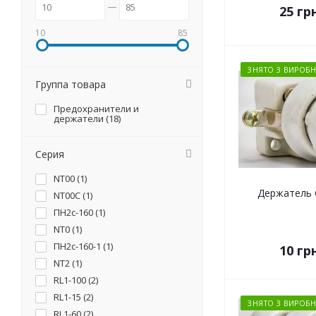
25
грн
10
85
ЗНЯТО З ВИРОБН
Группа товара
Предохранители и
держатели (
18
)
Серия
NT00 (
1
)
Держатель 
NT00C (
1
)
ПН2с-160 (
1
)
NT0 (
1
)
ПН2с-160-1 (
1
)
10
грн
NT2 (
1
)
RL1-100 (
2
)
RL1-15 (
2
)
ЗНЯТО З ВИРОБН
RL1-60 (
2
)