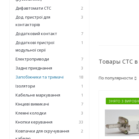
Дифавтомати СТС
2
Дод. пристрої для
3
контакторів
Додатковий контакт
7
Додаткові пристрої
1
модульної серії
Електроприводи
7
Товары СТС в
Заднє приєднання
3
Запобіжники та тримачі
18
По популярности
Ізолятори
1
Кабельне маркування
1
ЗНЯТО З ВИРОБН
Кінцеві вимикачі
7
Клемні колодки
3
Кнопки керування
33
Ковпачки для скручування
2
кабелю