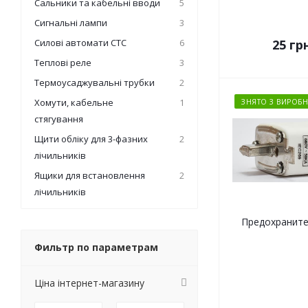
Сальники та кабельні вводи
5
Сигнальні лампи
3
Силові автомати СТС
6
25
грн
Теплові реле
3
Термоусаджувальні трубки
2
Хомути, кабельне
1
ЗНЯТО З ВИРОБН
стягування
Щити обліку для 3-фазних
2
лічильників
Ящики для встановлення
2
лічильників
Предохраните
Фильтр по параметрам
Ціна інтернет-магазину