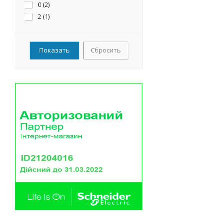
0 (
2
)
300А (
1
)
2 (
1
)
Сбросить