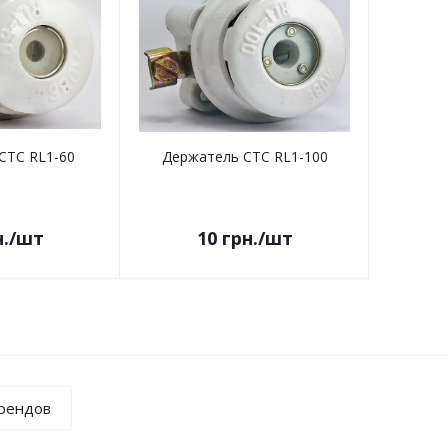
СТС RL1-60
Держатель СТС RL1-100
.
/шт
10
грн.
/шт
брендов