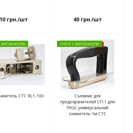
10
грн.
/шт
40
грн.
/шт
З ВИРОБНИЦТВА
ЗНЯТО З ВИРОБНИЦТВА
анитель СТС RL1-100
Съемник для
предохранителей СП-1 для
ПН2с универсальний
сниматель тм СТС