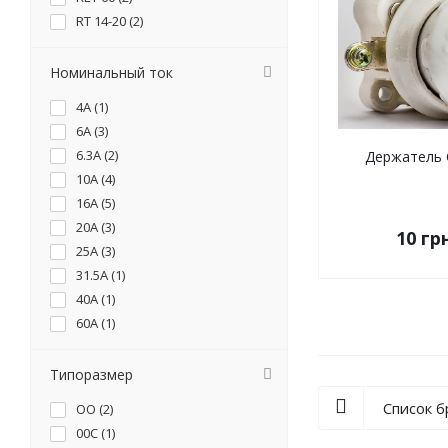
RT 14-20 (
2
)
RT 14-32 (
2
)
RT 14-63 (
1
)
Номинальный ток
4А (
1
)
6А (
3
)
6.3А (
2
)
Держатель 
10А (
4
)
16А (
5
)
20А (
3
)
10
грн
25А (
3
)
31.5А (
1
)
40А (
1
)
60А (
1
)
63А (
2
)
80А (
1
)
Типоразмер
100А (
2
)
Список 
ОО (
2
)
125А (
1
)
00C (
1
)
160А (
1
)