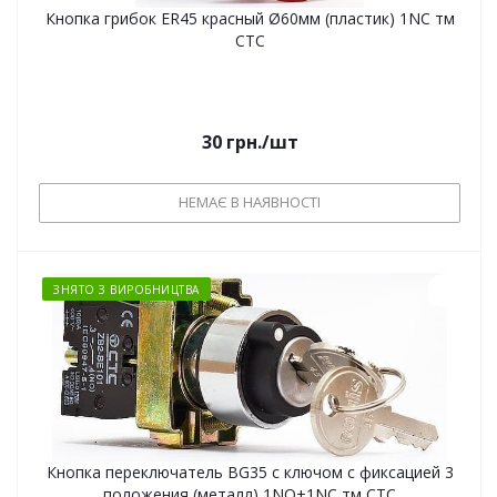
Кнопка грибок ER45 красный Ø60мм (пластик) 1NC тм
СТС
30
грн.
/шт
НЕМАЄ В НАЯВНОСТІ
ЗНЯТО З ВИРОБНИЦТВА
Кнопка переключатель BG35 с ключом с фиксацией 3
положения (металл) 1NO+1NC тм СТС