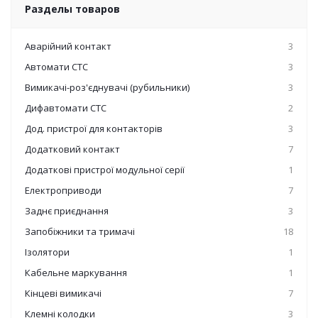
Разделы товаров
Аварійний контакт
3
Автомати СТС
3
Вимикачі-роз'єднувачі (рубильники)
3
Дифавтомати СТС
2
Дод. пристрої для контакторів
3
Додатковий контакт
7
Додаткові пристрої модульної серії
1
Електроприводи
7
Заднє приєднання
3
Запобіжники та тримачі
18
Ізолятори
1
Кабельне маркування
1
Кінцеві вимикачі
7
Клемні колодки
3