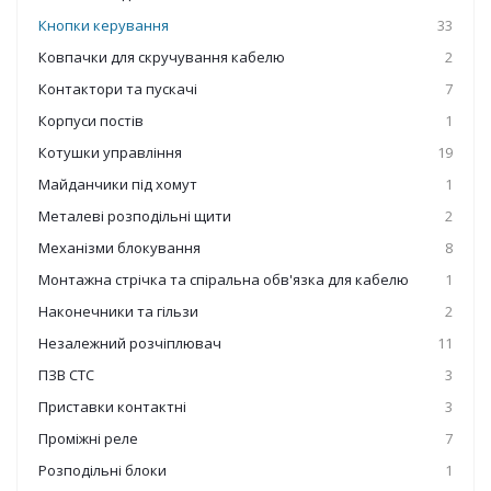
Кнопки керування
33
Ковпачки для скручування кабелю
2
Контактори та пускачі
7
Корпуси постів
1
Котушки управління
19
Майданчики під хомут
1
Металеві розподільні щити
2
Механізми блокування
8
Монтажна стрічка та спіральна обв'язка для кабелю
1
Наконечники та гільзи
2
Незалежний розчіплювач
11
ПЗВ СТС
3
Приставки контактні
3
Проміжні реле
7
Розподільні блоки
1