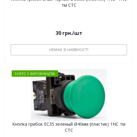
тм СТС
30
грн.
/шт
НЕМАЄ В НАЯВНОСТІ
ЗНЯТО З ВИРОБНИЦТВА
Кнопка грибок EС35 зеленый Ø40мм (пластик) 1NC тм
СТС