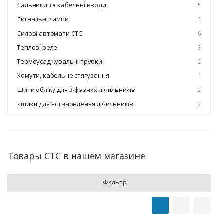
Сальники та кабельні вводи
5
Сигнальні лампи
3
Силові автомати СТС
6
Теплові реле
3
Термоусаджувальні трубки
2
Хомути, кабельне стягування
1
Щити обліку для 3-фазних лічильників
2
Ящики для встановлення лічильників
2
Товары СТС в нашем магазине
Фильтр