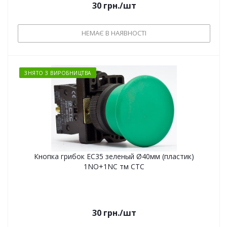
30
грн.
/шт
НЕМАЄ В НАЯВНОСТІ
ЗНЯТО З ВИРОБНИЦТВА
Кнопка грибок EC35 зеленый Ø40мм (пластик)
1NO+1NC тм СТС
30
грн.
/шт