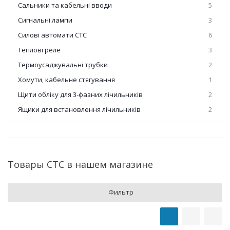
Сальники та кабельні вводи
5
Сигнальні лампи
3
Силові автомати СТС
6
Теплові реле
3
Термоусаджувальні трубки
2
Хомути, кабельне стягування
1
Щити обліку для 3-фазних лічильників
2
Ящики для встановлення лічильників
2
Товары СТС в нашем магазине
Фильтр