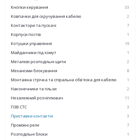
Кнопки керування
33
Ковпачки для скручування кабелю
2
Контактори та пускачі
7
Корпуси постів
1
Котушки управління
19
Майданчики під хомут
1
Металеві розподільні щити
2
Механізми блокування
8
Монтажна стрічка та спіральна обв'язка для кабелю
1
Наконечники та гільзи
2
Незалежний розчіплювач
11
ПЗВ СТС
3
Приставки контактні
3
Проміжні реле
7
Розподільні блоки
1