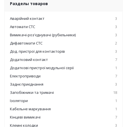
Разделы товаров
Аварійний контакт
3
Автомати СТС
3
Вимикачі-роз'єднувачі (рубильники)
3
Дифавтомати СТС
2
Дод. пристрої для контакторів
3
Додатковий контакт
7
Додаткові пристрої модульної серії
1
Електроприводи
7
Заднє приєднання
3
Запобіжники та тримачі
18
Ізолятори
1
Кабельне маркування
1
Кінцеві вимикачі
7
Клемні колодки
3