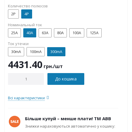
Количество полюсов
2P
4P
Номинальный ток
25А
40А
63А
80А
100А
125А
Ток утечки
30mA
100mA
300mA
4431.40
грн.
/шт
До кошика
Всі характеристики
Більше купуй – менше плати! ТМ ABB
Знижки нараховуються автоматично у кошику: