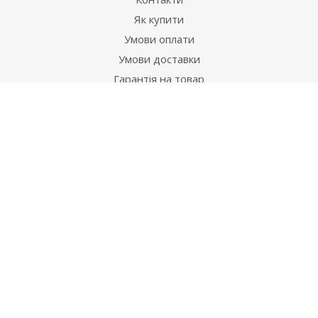
Як купити
Умови оплати
Умови доставки
Гарантія на товар
Допомога
Питання-відповідь
Бренди
Наші контакти
+38 067 502 20 26
zakaz@ekt.com.ua
м. Київ, вул. Магнітогорська 1-А