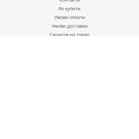
Як купити
Умови оплати
Умови доставки
Гарантія на товар
Допомога
Питання-відповідь
Бренди
Наші контакти
+38 067 502 20 26
zakaz@ekt.com.ua
м. Київ, вул. Магнітогорська 1-А