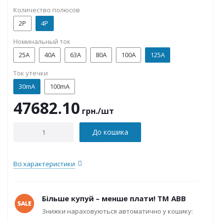
Количество полюсов
2P
4P
Номинальный ток
25А
40А
63А
80А
100А
125А
Ток утечки
30mA
100mA
47682.10
грн.
/шт
До кошика
Всі характеристики
Більше купуй – менше плати! ТМ ABB
Знижки нараховуються автоматично у кошику: