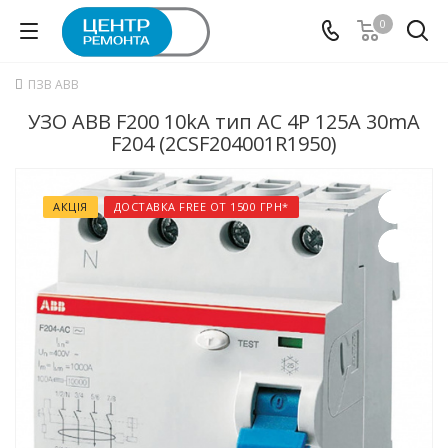
0
ПЗВ ABB
УЗО ABB F200 10kA тип АC 4P 125А 30mA
F204 (2CSF204001R1950)
АКЦІЯ
ДОСТАВКА FREE ОТ 1500 ГРН*