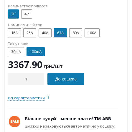
Количество полюсов
2P
4P
Номинальный ток
16А
25А
40А
63А
80А
100А
Ток утечки
30mA
100mA
3367.90
грн.
/шт
До кошика
Всі характеристики
Більше купуй – менше плати! ТМ ABB
Знижки нараховуються автоматично у кошику: