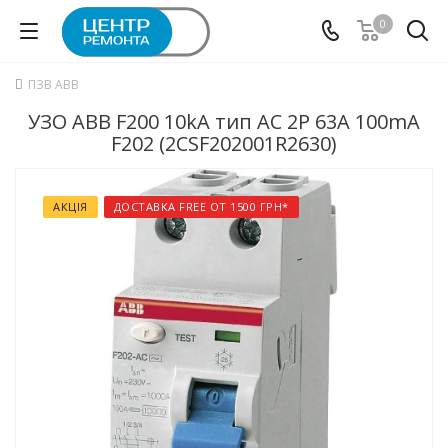
0
ПЗВ ABB
УЗО ABB F200 10kA тип АC 2P 63А 100mA
F202 (2CSF202001R2630)
АКЦІЯ
ДОСТАВКА FREE ОТ 1500 ГРН*