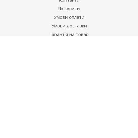
Як купити
Умови оплати
Умови доставки
Гарантія на товар
Допомога
Питання-відповідь
Бренди
Наші контакти
+38 067 502 20 26
zakaz@ekt.com.ua
м. Київ, вул. Магнітогорська 1-А