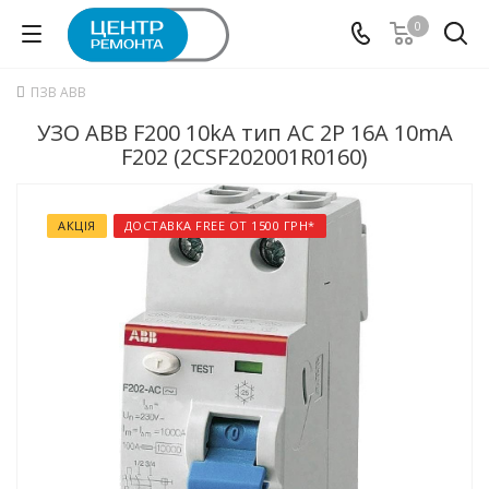
0
ПЗВ ABB
УЗО ABB F200 10kA тип АC 2P 16А 10mA
F202 (2CSF202001R0160)
АКЦІЯ
ДОСТАВКА FREE ОТ 1500 ГРН*