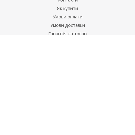
Як купити
Умови оплати
Умови доставки
Гарантія на товар
Допомога
Питання-відповідь
Бренди
Наші контакти
+38 067 502 20 26
zakaz@ekt.com.ua
м. Київ, вул. Магнітогорська 1-А