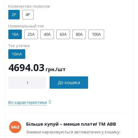
Количество полюсов
2P
4P
Номинальный ток
16А
25А
40А
63А
80А
100А
Ток утечки
10mA
4694.03
грн.
/шт
До кошика
Всі характеристики
Більше купуй – менше плати! ТМ ABB
Знижки нараховуються автоматично у кошику: