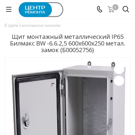
0
Щити з монтажною панеллю
Щит монтажный металлический IP65
Билмакс BW -6.6.2,5 600x600x250 метал.
замок (Б00052756)