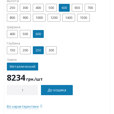
Высота
250
300
400
500
600
650
700
800
900
1000
1200
1400
1500
Ширина
400
500
600
Глубина
150
200
250
300
Замок
Металлический
8234
грн.
/шт
До кошика
Всі характеристики