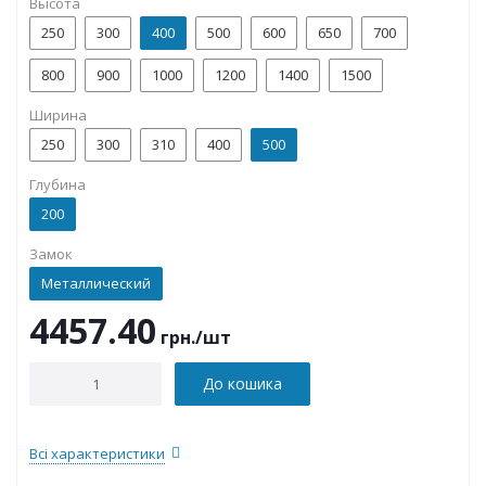
Высота
250
300
400
500
600
650
700
800
900
1000
1200
1400
1500
Ширина
250
300
310
400
500
Глубина
200
Замок
Металлический
4457.40
грн.
/шт
До кошика
Всі характеристики