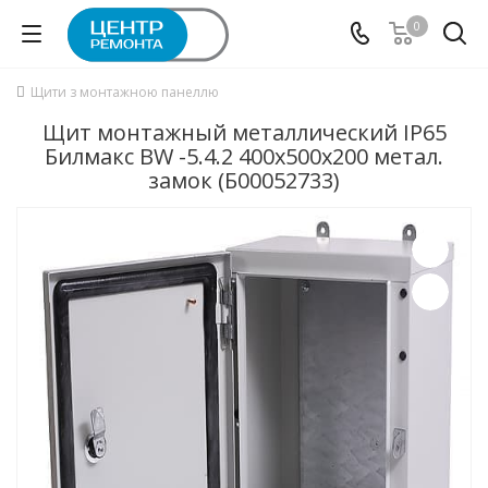
0
Щити з монтажною панеллю
Щит монтажный металлический IP65
Билмакс BW -5.4.2 400x500x200 метал.
замок (Б00052733)