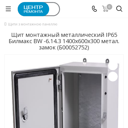
0
Щити з монтажною панеллю
Щит монтажный металлический IP65
Билмакс BW -6.14.3 1400x600x300 метал.
замок (Б00052752)