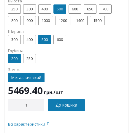
Высота
250
300
400
500
600
650
700
800
900
1000
1200
1400
1500
Ширина
300
400
500
600
Глубина
200
250
Замок
Металлический
5469.40
грн.
/шт
До кошика
Всі характеристики