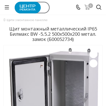
0
Щити з монтажною панеллю
Щит монтажный металлический IP65
Билмакс BW -5.5.2 500x500x200 метал.
замок (Б00052734)