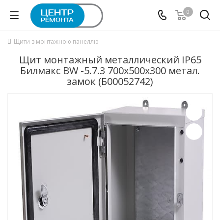
0
Щити з монтажною панеллю
Щит монтажный металлический IP65
Билмакс BW -5.7.3 700x500x300 метал.
замок (Б00052742)